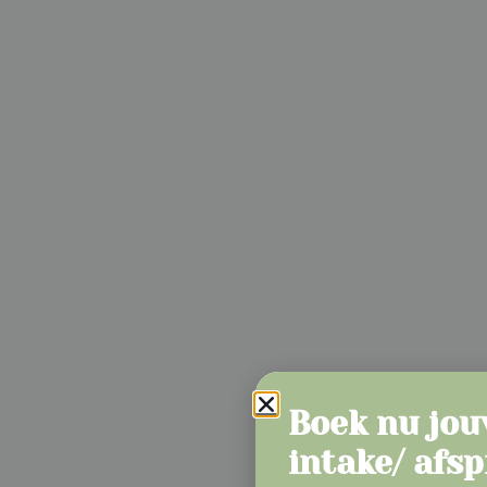
Boek nu jo
intake/ afs