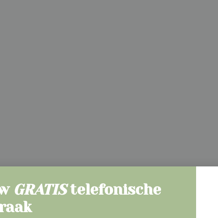
uw
GRATIS
telefonische
praak