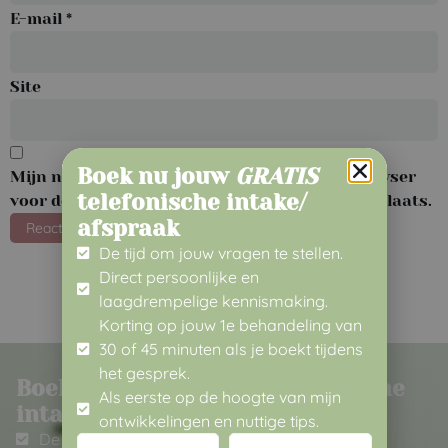
E-mail
*
Site
Boek nu jouw
GRATIS
Mijn naam, e-mail en site opslaan in deze browser
telefonische intake/
voor de volgende keer wanneer ik een reactie plaats.
afspraak
De tijd om jouw vragen te stellen.
Direct persoonlijke en
laagdrempelige kennismaking.
Korting op jouw 1e behandeling van
30 of 45 minuten als je boekt tijdens
het gesprek.
Boek nu jouw
GRATIS
telefonische
Als eerste op de hoogte van mijn
intake/ afspraak
ontwikkelingen en nuttige tips.
De tijd om jouw vragen te stellen.